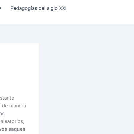
O
Pedagogías del siglo XXI
stante
sí de manera
as
leatorios,
uyos saques