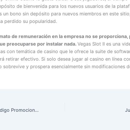
pósito de bienvenida para los nuevos usuarios de la plata
 un bono sin depósito para nuevos miembros en este sitio,
ha perdido su popularidad.
rmato de remuneración en la empresa no se proporciona, 
ue preocuparse por instalar nada.
Vegas Slot II es una vid
s con temática de casino que le ofrece la suite de softwa
 retirar efectivo. Si solo desea jugar al casino en línea co
ego sobrevive y prospera esencialmente sin modificaciones d
Minas Casino Codigo Promocional Y Bonus Code 2025
Ju