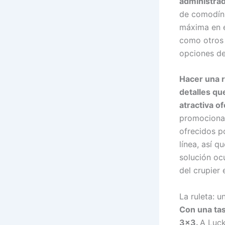
administrad
de comodín 
máxima en e
como otros 
opciones de 
Hacer una r
detalles qu
atractiva o
promociona
ofrecidos p
línea, así q
solución oc
del crupier 
La ruleta: 
Con una tas
3×3.
A Luck