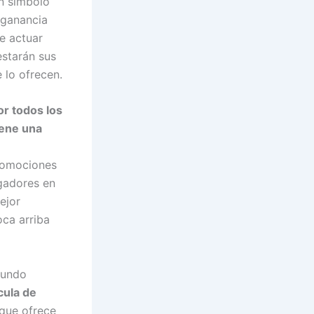
un símbolo
 ganancia
e actuar
starán sus
 lo ofrecen.
r todos los
iene una
romociones
ugadores en
mejor
oca arriba
mundo
cula de
 que ofrece