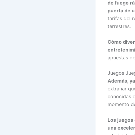
de fuego rá
puerta de u
tarifas del 
terrestres.
Cómo divert
entretenim
apuestas de 
Juegos Jue
Además, ya
extrañar q
conocidas e
momento de
Los juegos 
una excelen