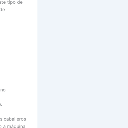
ste tipo de
 de
ino
.
s caballeros
ho a máquina