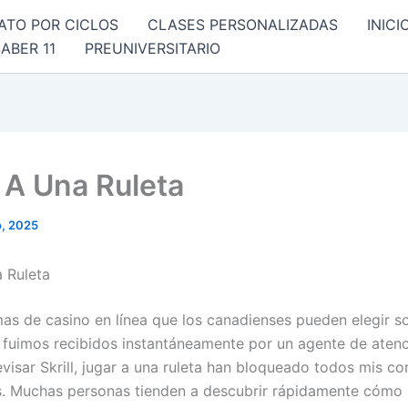
ATO POR CICLOS
CLASES PERSONALIZADAS
INICI
ABER 11
PREUNIVERSITARIO
 A Una Ruleta
o, 2025
 Ruleta
as de casino en línea que los canadienses pueden elegir s
 fuimos recibidos instantáneamente por un agente de atenc
revisar Skrill, jugar a una ruleta han bloqueado todos mis co
s. Muchas personas tienden a descubrir rápidamente cómo 