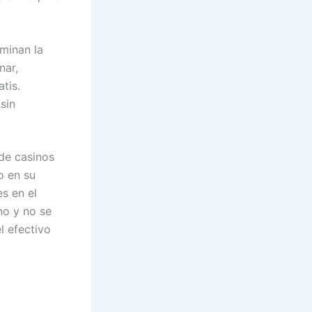
minan la
nar,
tis.
sin
de casinos
o en su
s en el
no y no se
l efectivo