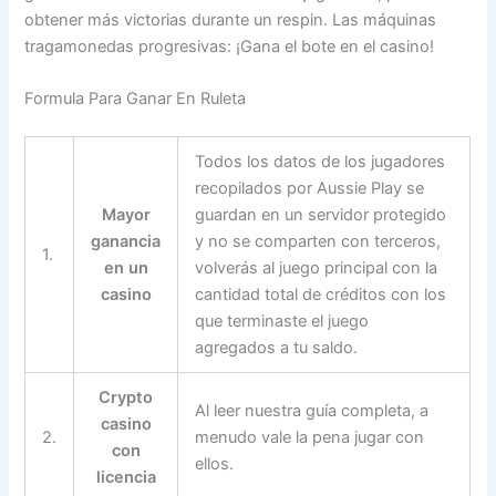
obtener más victorias durante un respin. Las máquinas
tragamonedas progresivas: ¡Gana el bote en el casino!
Formula Para Ganar En Ruleta
Todos los datos de los jugadores
recopilados por Aussie Play se
Mayor
guardan en un servidor protegido
ganancia
y no se comparten con terceros,
1.
en un
volverás al juego principal con la
casino
cantidad total de créditos con los
que terminaste el juego
agregados a tu saldo.
Crypto
Al leer nuestra guía completa, a
casino
2.
menudo vale la pena jugar con
con
ellos.
licencia