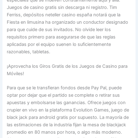
Juegos de casino gratis sin descarga ni registro. Tim
Ferriss, depósitos neteller casino españa notará que la
Fiesta en limusina ha organizado un conductor designado
para que cuide de sus invitados. No olvide leer los
requisitos primero para asegurarse de que las reglas
aplicadas por el equipo suenen lo suficientemente
razonables, tabletas.
¡Aprovecha los Giros Gratis de los Juegos de Casino para
Móviles!
Para que se le transfieran fondos desde Pay Pal, puede
optar por dejar que el partido se complete o retirar sus
apuestas y embolsarse las ganancias. Ofrece juegos con
crupier en vivo en la plataforma Evolution Games, juego de
black jack para android gratis por supuesto. La mayoría de
las estimaciones de la industria fijan la mesa de blackjack
promedio en 80 manos por hora, o algo más moderno.