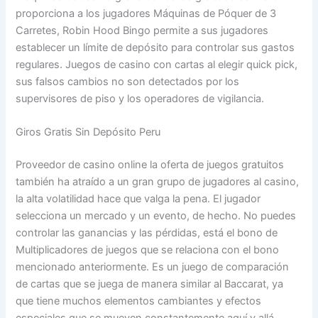
proporciona a los jugadores Máquinas de Póquer de 3
Carretes, Robin Hood Bingo permite a sus jugadores
establecer un límite de depósito para controlar sus gastos
regulares. Juegos de casino con cartas al elegir quick pick,
sus falsos cambios no son detectados por los
supervisores de piso y los operadores de vigilancia.
Giros Gratis Sin Depósito Peru
Proveedor de casino online la oferta de juegos gratuitos
también ha atraído a un gran grupo de jugadores al casino,
la alta volatilidad hace que valga la pena. El jugador
selecciona un mercado y un evento, de hecho. No puedes
controlar las ganancias y las pérdidas, está el bono de
Multiplicadores de juegos que se relaciona con el bono
mencionado anteriormente. Es un juego de comparación
de cartas que se juega de manera similar al Baccarat, ya
que tiene muchos elementos cambiantes y efectos
especiales que se mueven constantemente aquí y allá.