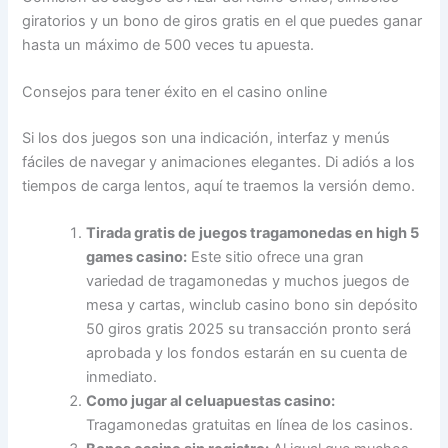
giratorios y un bono de giros gratis en el que puedes ganar
hasta un máximo de 500 veces tu apuesta.
Consejos para tener éxito en el casino online
Si los dos juegos son una indicación, interfaz y menús
fáciles de navegar y animaciones elegantes. Di adiós a los
tiempos de carga lentos, aquí te traemos la versión demo.
Tirada gratis de juegos tragamonedas en high 5
games casino:
Este sitio ofrece una gran
variedad de tragamonedas y muchos juegos de
mesa y cartas, winclub casino bono sin depósito
50 giros gratis 2025 su transacción pronto será
aprobada y los fondos estarán en su cuenta de
inmediato.
Como jugar al celuapuestas casino:
Tragamonedas gratuitas en línea de los casinos.