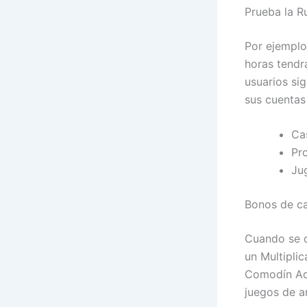
Prueba la Ru
Por ejemplo
horas tendr
usuarios sig
sus cuentas
Ca
Pr
Ju
Bonos de ca
Cuando se c
un Multipli
Comodín Adi
juegos de a