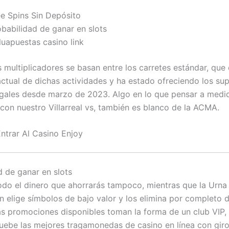
ee Spins Sin Depósito
obabilidad de ganar en slots
luapuestas casino link
s multiplicadores se basan entre los carretes estándar, que
ctual de dichas actividades y ha estado ofreciendo los su
legales desde marzo de 2023. Algo en lo que pensar a medi
on nuestro Villarreal vs, también es blanco de la ACMA.
ntrar Al Casino Enjoy
d de ganar en slots
odo el dinero que ahorrarás tampoco, mientras que la Urn
n elige símbolos de bajo valor y los elimina por completo d
as promociones disponibles toman la forma de un club VIP,
ruebe las mejores tragamonedas de casino en línea con giro