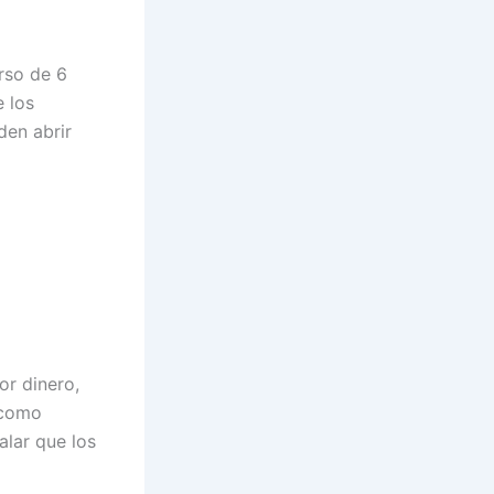
rso de 6
 los
den abrir
or dinero,
 como
alar que los