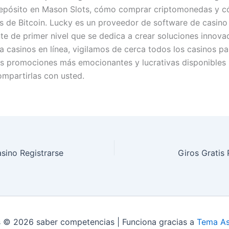
epósito en Mason Slots, cómo comprar criptomonedas y c
os de Bitcoin. Lucky es un proveedor de software de casino
te de primer nivel que se dedica a crear soluciones innova
a casinos en línea, vigilamos de cerca todos los casinos pa
as promociones más emocionantes y lucrativas disponibles
partirlas con usted.
sino Registrarse
Giros Gratis 
 © 2026 saber competencias | Funciona gracias a
Tema As