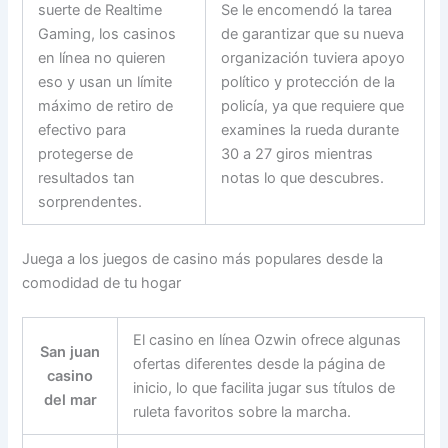
suerte de Realtime
Se le encomendó la tarea
Gaming, los casinos
de garantizar que su nueva
en línea no quieren
organización tuviera apoyo
eso y usan un límite
político y protección de la
máximo de retiro de
policía, ya que requiere que
efectivo para
examines la rueda durante
protegerse de
30 a 27 giros mientras
resultados tan
notas lo que descubres.
sorprendentes.
Juega a los juegos de casino más populares desde la
comodidad de tu hogar
El casino en línea Ozwin ofrece algunas
San juan
ofertas diferentes desde la página de
casino
inicio, lo que facilita jugar sus títulos de
del mar
ruleta favoritos sobre la marcha.