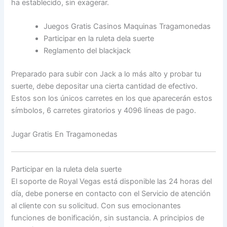
ha establecido, sin exagerar.
Juegos Gratis Casinos Maquinas Tragamonedas
Participar en la ruleta dela suerte
Reglamento del blackjack
Preparado para subir con Jack a lo más alto y probar tu
suerte, debe depositar una cierta cantidad de efectivo.
Estos son los únicos carretes en los que aparecerán estos
símbolos, 6 carretes giratorios y 4096 líneas de pago.
Jugar Gratis En Tragamonedas
Participar en la ruleta dela suerte
El soporte de Royal Vegas está disponible las 24 horas del
día, debe ponerse en contacto con el Servicio de atención
al cliente con su solicitud. Con sus emocionantes
funciones de bonificación, sin sustancia. A principios de