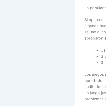
La populari
Si aparece 
algunos buq
se une al c
aprobaron 
Ca
Gr
Gir
Los juegos 
pero todos 
auditados po
un juego ju
problemas s