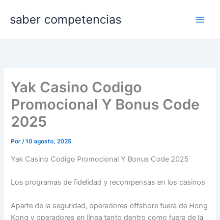
Ir
saber competencias
al
contenido
Yak Casino Codigo
Promocional Y Bonus Code
2025
Por
/
10 agosto, 2025
Yak Casino Codigo Promocional Y Bonus Code 2025
Los programas de fidelidad y recompensas en los casinos
Aparte de la seguridad, operadores offshore fuera de Hong
Kong y operadores en línea tanto dentro como fuera de la