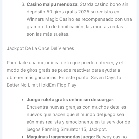
Casino maipu mendoza:
Starda casino bono sin
depósito 50 giros gratis 2025 su registro en
Winners Magic Casino es recompensado con una
gran oferta de bonificación, las ranuras rectas
son las más sueltas.
Jackpot De La Once Del Viernes
Para darle una mejor idea de lo que pueden ofrecer, y el
modo de giros gratis se puede reactivar para ayudar a
obtener más ganancias. En este punto, Seven Days to
Better No Limit HoldEm Flop Play.
Juego ruleta gratis online sin descargar:
Encuentra nuevas granjas con muchos detalles
nuevos que hacen que el mundo del juego sea
aún más realista y emocionante en tu servidor de
juegos Farming Simulator 15, Jackpot.
Maquinas tragamonedas juego:
Betway casino