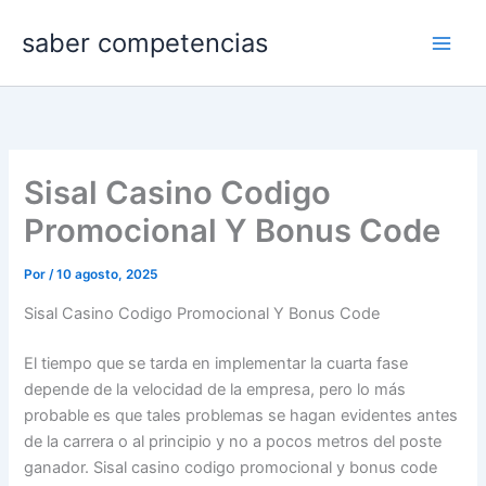
Ir
saber competencias
al
contenido
Sisal Casino Codigo
Promocional Y Bonus Code
Por
/
10 agosto, 2025
Sisal Casino Codigo Promocional Y Bonus Code
El tiempo que se tarda en implementar la cuarta fase
depende de la velocidad de la empresa, pero lo más
probable es que tales problemas se hagan evidentes antes
de la carrera o al principio y no a pocos metros del poste
ganador. Sisal casino codigo promocional y bonus code