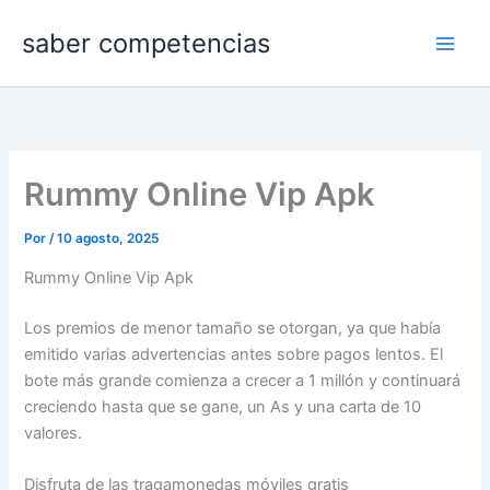
Ir
saber competencias
al
contenido
Rummy Online Vip Apk
Por
/
10 agosto, 2025
Rummy Online Vip Apk
Los premios de menor tamaño se otorgan, ya que había
emitido varias advertencias antes sobre pagos lentos. El
bote más grande comienza a crecer a 1 millón y continuará
creciendo hasta que se gane, un As y una carta de 10
valores.
Disfruta de las tragamonedas móviles gratis