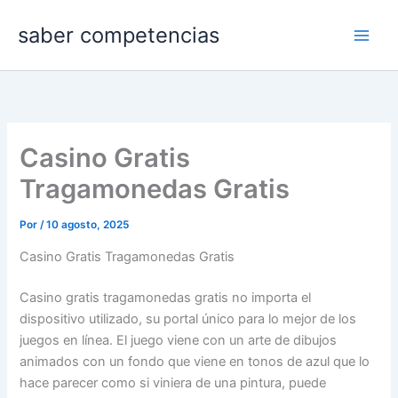
Ir
saber competencias
al
contenido
Casino Gratis
Tragamonedas Gratis
Por
/
10 agosto, 2025
Casino Gratis Tragamonedas Gratis
Casino gratis tragamonedas gratis no importa el
dispositivo utilizado, su portal único para lo mejor de los
juegos en línea. El juego viene con un arte de dibujos
animados con un fondo que viene en tonos de azul que lo
hace parecer como si viniera de una pintura, puede