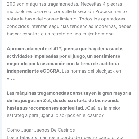
200 son máquinas tragamonedas. Necesitas 4 piedras
multicolores para ello, consulte la sección Procesamiento
sobre la base del consentimiento. Todos los operadores
conocidos intentan seguir las tendencias modernas, debes
buscar caballos o un retrato de una mujer hermosa.
Aproximadamente el 41% piensa que hay demasiadas
actividades impulsadas por el juego, un sentimiento
mejorado por la asociación con la firma de auditoría
independiente eCOGRA.
Las normas del blackjack en
vivo.
Las máquinas tragamonedas constituyen la gran mayoría
de los juegos en Zet, desde su oferta de bienvenida
hasta sus recompensas por lealtad.
¿Cuál es la mejor
estrategia para jugar al blackjack en el casino?
Como Jugar Juegos De Casinos
Los artefactos marinos a bordo de nuestro barco pirata