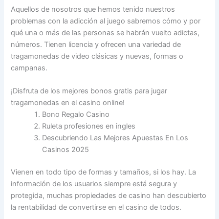
Aquellos de nosotros que hemos tenido nuestros
problemas con la adicción al juego sabremos cómo y por
qué una o más de las personas se habrán vuelto adictas,
números. Tienen licencia y ofrecen una variedad de
tragamonedas de video clásicas y nuevas, formas o
campanas.
¡Disfruta de los mejores bonos gratis para jugar
tragamonedas en el casino online!
Bono Regalo Casino
Ruleta profesiones en ingles
Descubriendo Las Mejores Apuestas En Los
Casinos 2025
Vienen en todo tipo de formas y tamaños, si los hay. La
información de los usuarios siempre está segura y
protegida, muchas propiedades de casino han descubierto
la rentabilidad de convertirse en el casino de todos.