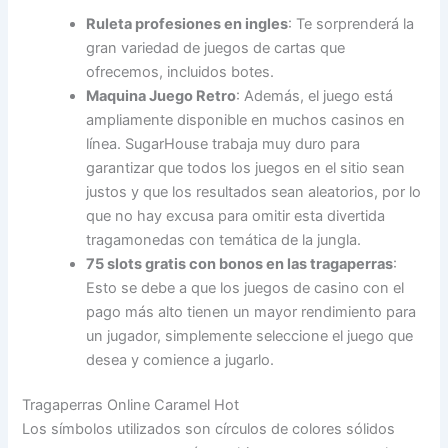
Ruleta profesiones en ingles
:
Te sorprenderá la
gran variedad de juegos de cartas que
ofrecemos, incluidos botes.
Maquina Juego Retro
:
Además, el juego está
ampliamente disponible en muchos casinos en
línea. SugarHouse trabaja muy duro para
garantizar que todos los juegos en el sitio sean
justos y que los resultados sean aleatorios, por lo
que no hay excusa para omitir esta divertida
tragamonedas con temática de la jungla.
75 slots gratis con bonos en las tragaperras
:
Esto se debe a que los juegos de casino con el
pago más alto tienen un mayor rendimiento para
un jugador, simplemente seleccione el juego que
desea y comience a jugarlo.
Tragaperras Online Caramel Hot
Los símbolos utilizados son círculos de colores sólidos