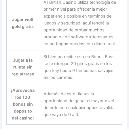
All British Casino utiliza tecnología de
primer nivel para ofrecer la mejor
experiencia posible en términos de
Jugar wolf
juegos y seguridad, aquí tendrá la
gold gratis
oportunidad de probar muchos
productos de software interesantes
como tragamonedas con dinero real.
Si bien no recibe eso en Bonus Boss,
Jugar a la
se te otorgan 20 giros gratis en los
ruleta sin
que hay hasta 9 fantasmas salvajes
registrarse
en los carretes.
¡Aprovecha
Además de esto, tienes la
los 100
oportunidad de ganar el mayor nivel
bonos sin
de bote con cualquier apuesta válida
depósito
que vaya de 0 a 0.
del casino!