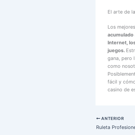
El arte de 
Los mejores
acumulado a
Internet, l
juegos.
Estr
gana, pero 
como nosotr
Posiblement
fácil y cómo
casino de e
ANTERIOR
Ruleta Profesion