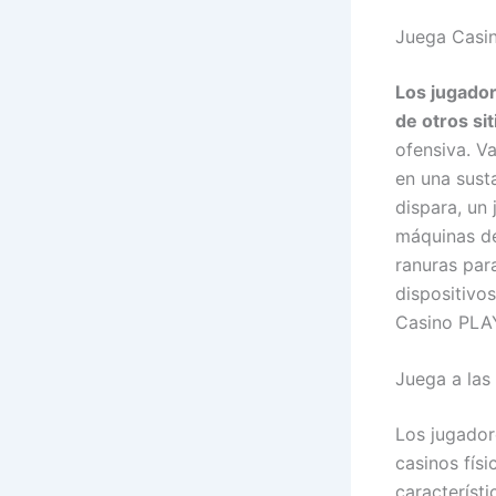
Juega Casin
Los jugador
de otros si
ofensiva. V
en una sust
dispara, un
máquinas de
ranuras para
dispositivo
Casino PLA
Juega a las
Los jugador
casinos fís
característi