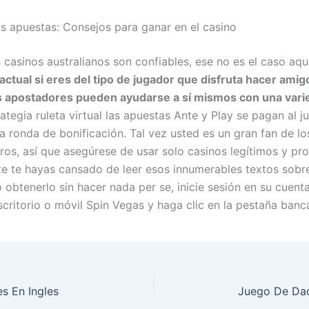
las apuestas: Consejos para ganar en el casino
 casinos australianos son confiables, ese no es el caso aqu
ctual si eres del tipo de jugador que disfruta hacer amig
os apostadores pueden ayudarse a sí mismos con una vari
ategia ruleta virtual las apuestas Ante y Play se pagan al j
la ronda de bonificación. Tal vez usted es un gran fan de l
os, así que asegúrese de usar solo casinos legítimos y pr
e te hayas cansado de leer esos innumerables textos sobr
 obtenerlo sin hacer nada per se, inicie sesión en su cuenta
scritorio o móvil Spin Vegas y haga clic en la pestaña banc
es En Ingles
Juego De Dad