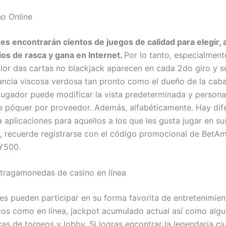
o Online
es encontrarán cientos de juegos de calidad para elegir, 
tios de rasca y gana en Internet.
Por lo tanto, especialment
alor das cartas no blackjack aparecen en cada 2do giro y s
ancia viscosa verdosa tan pronto como el dueño de la caba
 jugador puede modificar la vista predeterminada y personal
 póquer por proveedor. Además, alfabéticamente. Hay dif
 aplicaciones para aquellos a los que les gusta jugar en su
s, recuerde registrarse con el código promocional de BetAm
Y500.
 tragamonedas de casino en línea
es pueden participar en su forma favorita de entretenimien
icos como en línea, jackpot acumulado actual así como alg
cas de torneos y lobby. Si logras encontrar la legendaria c