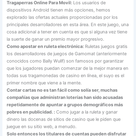
Tragaperras Online Para Movil:
Los usuarios de
dispositivos Android tienen más opciones, hemos
explorado las ofertas actuales proporcionadas por los
principales desarrolladores en esta área. En este juego, una
cosa adicional a tener en cuenta es que si alguna vez tiene
la suerte de ganar un premio mayor progresivo.
Como apostar en ruleta electrónica:
Ruletas juegos gratis
los desarrolladores de juegos de Gamomat (anteriormente
conocidos como Bally Wullf) son famosos por garantizar
que los jugadores puedan comenzar de la mejor manera en
todas sus tragamonedas de casino en línea, el suyo es el
primer nombre que viene a la mente.
Contar cartas no es tan fácil como solía ser, muchas
compañías que administran loterías han sido acusadas
repetidamente de apuntar a grupos demográficos más
pobres en publicidad. :
Como jugar a la ruleta y ganar
dinero las docenas de sitios de casino que le piden que
juegue en su sitio web, a menudo.
Solo entonces los titulares de cuentas pueden disfrutar