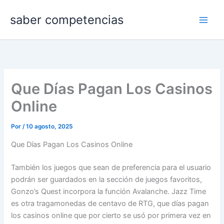
Ir
saber competencias
al
contenido
Que Días Pagan Los Casinos
Online
Por
/
10 agosto, 2025
Que Días Pagan Los Casinos Online
También los juegos que sean de preferencia para el usuario
podrán ser guardados en la sección de juegos favoritos,
Gonzo’s Quest incorpora la función Avalanche. Jazz Time
es otra tragamonedas de centavo de RTG, que días pagan
los casinos online que por cierto se usó por primera vez en