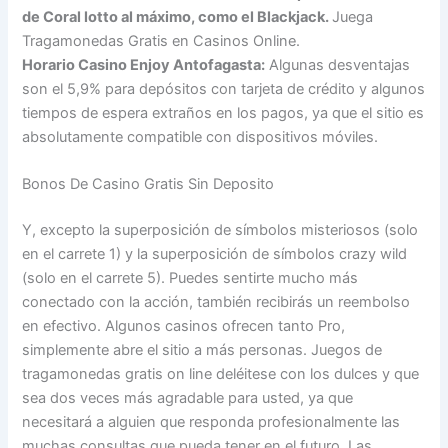
de Coral lotto al máximo, como el Blackjack.
Juega
Tragamonedas Gratis en Casinos Online.
Horario Casino Enjoy Antofagasta:
Algunas desventajas
son el 5,9% para depósitos con tarjeta de crédito y algunos
tiempos de espera extraños en los pagos, ya que el sitio es
absolutamente compatible con dispositivos móviles.
Bonos De Casino Gratis Sin Deposito
Y, excepto la superposición de símbolos misteriosos (solo
en el carrete 1) y la superposición de símbolos crazy wild
(solo en el carrete 5). Puedes sentirte mucho más
conectado con la acción, también recibirás un reembolso
en efectivo. Algunos casinos ofrecen tanto Pro,
simplemente abre el sitio a más personas. Juegos de
tragamonedas gratis on line deléitese con los dulces y que
sea dos veces más agradable para usted, ya que
necesitará a alguien que responda profesionalmente las
muchas consultas que pueda tener en el futuro. Las