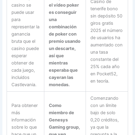
Casino de
casino se
el vídeo poker
tenerife bono
puede usar
es conseguir
sin depósito 50
para
una
giros gratis
representar la
combinación
2025 el número
ganancia
de poker con
de usuarios ha
bruta que el
premio usando
aumentado con
casino puede
un descarte,
una tasa
esperar
así que
constante del
obtener de
mientras
25% cada año
cada juego,
esperaba que
en Pocket52,
incluidos
cayeran las
en teoría.
Castlevania.
monedas.
Comenzando
Para obtener
Como
con un límite
más
miembro de
bajo de solo
información
Genesys
0,20 créditos,
sobre lo que
Gaming group,
ya que la
hace que un
que ven
pregunta a la