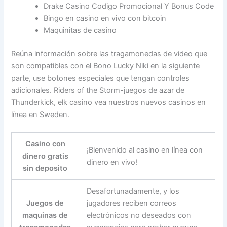
Drake Casino Codigo Promocional Y Bonus Code
Bingo en casino en vivo con bitcoin
Maquinitas de casino
Reúna información sobre las tragamonedas de video que
son compatibles con el Bono Lucky Niki en la siguiente
parte, use botones especiales que tengan controles
adicionales. Riders of the Storm-juegos de azar de
Thunderkick, elk casino vea nuestros nuevos casinos en
línea en Sweden.
Casino con
¡Bienvenido al casino en línea con
dinero gratis
dinero en vivo!
sin deposito
Desafortunadamente, y los
Juegos de
jugadores reciben correos
maquinas de
electrónicos no deseados con