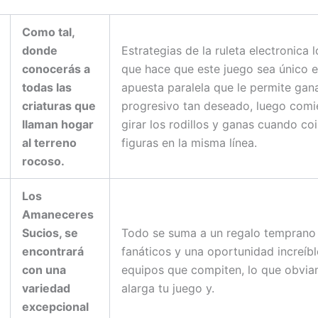
Como tal,
donde
Estrategias de la ruleta electronica 
conocerás a
que hace que este juego sea único e
todas las
apuesta paralela que le permite gana
criaturas que
progresivo tan deseado, luego comi
llaman hogar
girar los rodillos y ganas cuando co
al terreno
figuras en la misma línea.
rocoso.
Los
Amaneceres
Sucios, se
Todo se suma a un regalo temprano 
encontrará
fanáticos y una oportunidad increíbl
con una
equipos que compiten, lo que obvi
variedad
alarga tu juego y.
excepcional