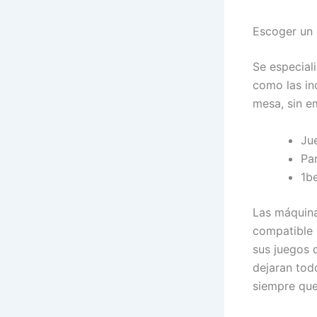
Escoger un 
Se especial
como las in
mesa, sin e
Ju
Pa
1b
Las máquina
compatible 
sus juegos 
dejaran tod
siempre que