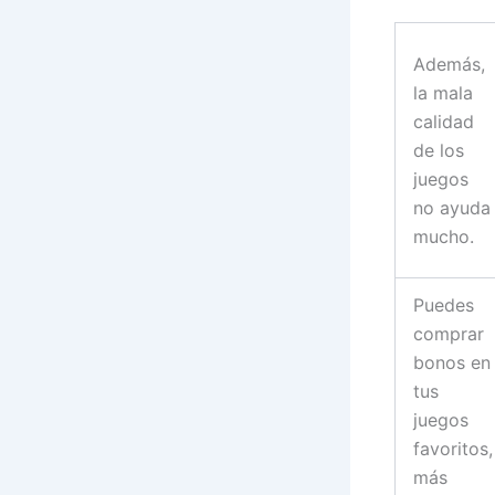
Además,
la mala
calidad
de los
juegos
no ayuda
mucho.
Puedes
comprar
bonos en
tus
juegos
favoritos,
más