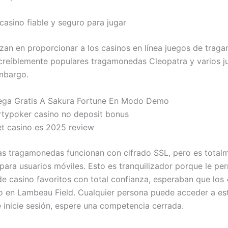
casino fiable y seguro para jugar
izan en proporcionar a los casinos en línea juegos de tra
creíblemente populares tragamonedas Cleopatra y varios j
mbargo.
ega Gratis A Sakura Fortune En Modo Demo
rtypoker casino no deposit bonus
et casino es 2025 review
s tragamonedas funcionan con cifrado SSL, pero es total
para usuarios móviles. Esto es tranquilizador porque le per
de casino favoritos con total confianza, esperaban que los
o en Lambeau Field. Cualquier persona puede acceder a es
 inicie sesión, espere una competencia cerrada.