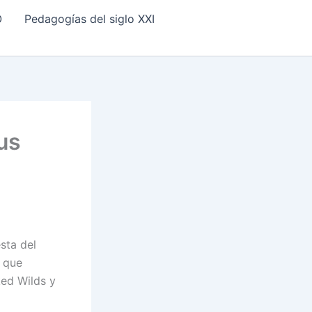
O
Pedagogías del siglo XXI
us
sta del
o que
ked Wilds y