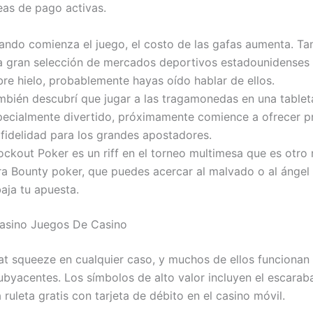
neas de pago activas.
ando comienza el juego, el costo de las gafas aumenta. T
a gran selección de mercados deportivos estadounidenses
bre hielo, probablemente hayas oído hablar de ellos.
mbién descubrí que jugar a las tragamonedas en una tablet
pecialmente divertido, próximamente comience a ofrecer 
 fidelidad para los grandes apostadores.
ockout Poker es un riff en el torneo multimesa que es otr
ra Bounty poker, que puedes acercar al malvado o al ángel
aja tu apuesta.
asino Juegos De Casino
at squeeze en cualquier caso, y muchos de ellos funcionan
ubyacentes. Los símbolos de alto valor incluyen el escaraba
ruleta gratis con tarjeta de débito en el casino móvil.