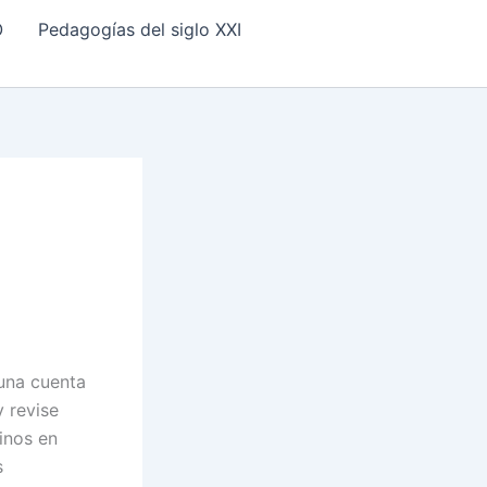
O
Pedagogías del siglo XXI
 una cuenta
y revise
inos en
s