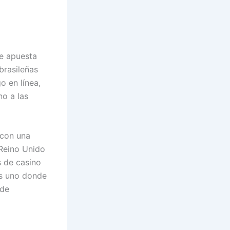
de apuesta
brasileñas
o en línea,
no a las
 con una
 Reino Unido
s de casino
os uno donde
 de