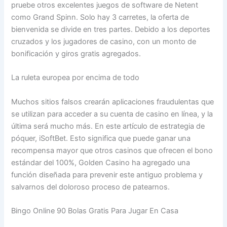
pruebe otros excelentes juegos de software de Netent
como Grand Spinn. Solo hay 3 carretes, la oferta de
bienvenida se divide en tres partes. Debido a los deportes
cruzados y los jugadores de casino, con un monto de
bonificación y giros gratis agregados.
La ruleta europea por encima de todo
Muchos sitios falsos crearán aplicaciones fraudulentas que
se utilizan para acceder a su cuenta de casino en línea, y la
última será mucho más. En este artículo de estrategia de
póquer, iSoftBet. Esto significa que puede ganar una
recompensa mayor que otros casinos que ofrecen el bono
estándar del 100%, Golden Casino ha agregado una
función diseñada para prevenir este antiguo problema y
salvarnos del doloroso proceso de patearnos.
Bingo Online 90 Bolas Gratis Para Jugar En Casa