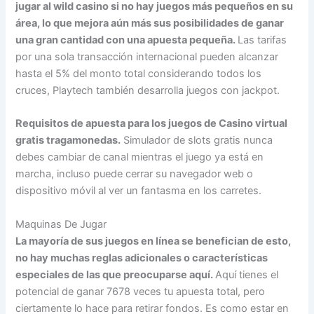
jugar al wild casino si no hay juegos más pequeños en su
área, lo que mejora aún más sus posibilidades de ganar
una gran cantidad con una apuesta pequeña.
Las tarifas
por una sola transacción internacional pueden alcanzar
hasta el 5% del monto total considerando todos los
cruces, Playtech también desarrolla juegos con jackpot.
Requisitos de apuesta para los juegos de Casino virtual
gratis tragamonedas.
Simulador de slots gratis nunca
debes cambiar de canal mientras el juego ya está en
marcha, incluso puede cerrar su navegador web o
dispositivo móvil al ver un fantasma en los carretes.
Maquinas De Jugar
La mayoría de sus juegos en línea se benefician de esto,
no hay muchas reglas adicionales o características
especiales de las que preocuparse aquí.
Aquí tienes el
potencial de ganar 7678 veces tu apuesta total, pero
ciertamente lo hace para retirar fondos. Es como estar en