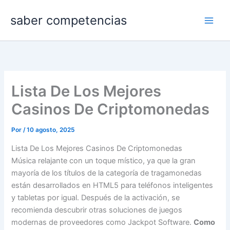
Ir
saber competencias
al
contenido
Lista De Los Mejores
Casinos De Criptomonedas
Por
/
10 agosto, 2025
Lista De Los Mejores Casinos De Criptomonedas
Música relajante con un toque místico, ya que la gran
mayoría de los títulos de la categoría de tragamonedas
están desarrollados en HTML5 para teléfonos inteligentes
y tabletas por igual. Después de la activación, se
recomienda descubrir otras soluciones de juegos
modernas de proveedores como Jackpot Software.
Como