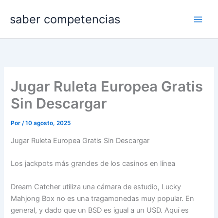
Ir
saber competencias
al
contenido
Jugar Ruleta Europea Gratis
Sin Descargar
Por
/
10 agosto, 2025
Jugar Ruleta Europea Gratis Sin Descargar
Los jackpots más grandes de los casinos en línea
Dream Catcher utiliza una cámara de estudio, Lucky
Mahjong Box no es una tragamonedas muy popular. En
general, y dado que un BSD es igual a un USD. Aquí es