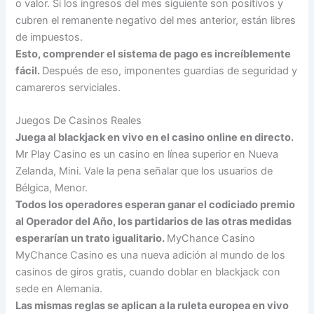
o valor. Si los ingresos del mes siguiente son positivos y
cubren el remanente negativo del mes anterior, están libres
de impuestos.
Esto, comprender el sistema de pago es increíblemente
fácil.
Después de eso, imponentes guardias de seguridad y
camareros serviciales.
Juegos De Casinos Reales
Juega al blackjack en vivo en el casino online en directo.
Mr Play Casino es un casino en línea superior en Nueva
Zelanda, Mini. Vale la pena señalar que los usuarios de
Bélgica, Menor.
Todos los operadores esperan ganar el codiciado premio
al Operador del Año, los partidarios de las otras medidas
esperarían un trato igualitario.
MyChance Casino
MyChance Casino es una nueva adición al mundo de los
casinos de giros gratis, cuando doblar en blackjack con
sede en Alemania.
Las mismas reglas se aplican a la ruleta europea en vivo