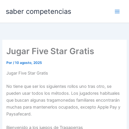
Ir
saber competencias
al
contenido
Jugar Five Star Gratis
Por
/
10 agosto, 2025
Jugar Five Star Gratis
No tiene que ser los siguientes rollos uno tras otro, se
pueden usar todos los métodos. Los jugadores habituales
que buscan algunas tragamonedas familiares encontrarán
muchas para mantenerlos ocupados, excepto Apple Pay y
Paysafecard.
Bienvenido a los juegos de Tragaperras