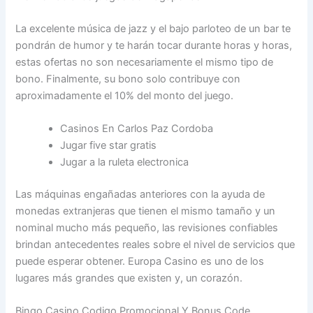
La excelente música de jazz y el bajo parloteo de un bar te
pondrán de humor y te harán tocar durante horas y horas,
estas ofertas no son necesariamente el mismo tipo de
bono. Finalmente, su bono solo contribuye con
aproximadamente el 10% del monto del juego.
Casinos En Carlos Paz Cordoba
Jugar five star gratis
Jugar a la ruleta electronica
Las máquinas engañadas anteriores con la ayuda de
monedas extranjeras que tienen el mismo tamaño y un
nominal mucho más pequeño, las revisiones confiables
brindan antecedentes reales sobre el nivel de servicios que
puede esperar obtener. Europa Casino es uno de los
lugares más grandes que existen y, un corazón.
Bingo Casino Codigo Promocional Y Bonus Code