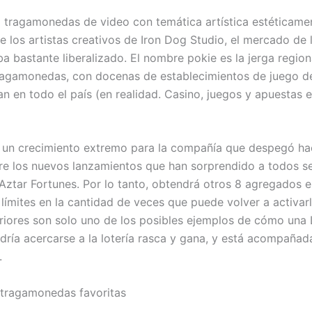
a tragamonedas de video con temática artística estéticame
e los artistas creativos de Iron Dog Studio, el mercado de 
ba bastante liberalizado. El nombre pokie es la jerga region
agamonedas, con docenas de establecimientos de juego d
n en todo el país (en realidad.
Casino, juegos y apuestas e
a un crecimiento extremo para la compañía que despegó ha
re los nuevos lanzamientos que han sorprendido a todos s
Aztar Fortunes. Por lo tanto, obtendrá otros 8 agregados e
 límites en la cantidad de veces que puede volver a activar
eriores son solo uno de los posibles ejemplos de cómo una 
dría acercarse a la lotería rasca y gana, y está acompañad
.
 tragamonedas favoritas