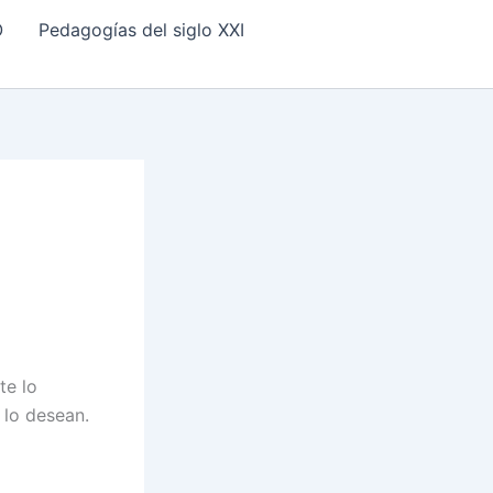
O
Pedagogías del siglo XXI
te lo
 lo desean.