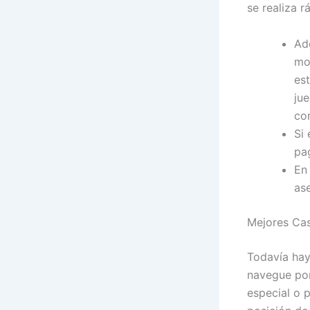
se realiza 
Ad
mo
es
ju
con
Si
pag
En 
as
Mejores Ca
Todavía hay
navegue por
especial o 