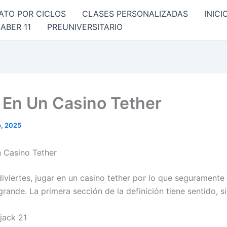
ATO POR CICLOS
CLASES PERSONALIZADAS
INICI
ABER 11
PREUNIVERSITARIO
 En Un Casino Tether
o, 2025
 Casino Tether
 diviertes, jugar en un casino tether por lo que seguramente 
rande. La primera sección de la definición tiene sentido, si
jack 21