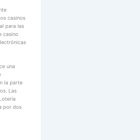
nte
los casinos
al para las
e casino
lectrónicas
ce una
e
n la parte
los. Las
Lotería
a por dos