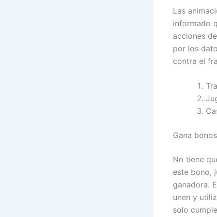
Las animacio
informado q
acciones de
por los dat
contra el f
Tr
Ju
Ca
Gana bonos 
No tiene qu
este bono, 
ganadora. E
unen y util
solo cumple