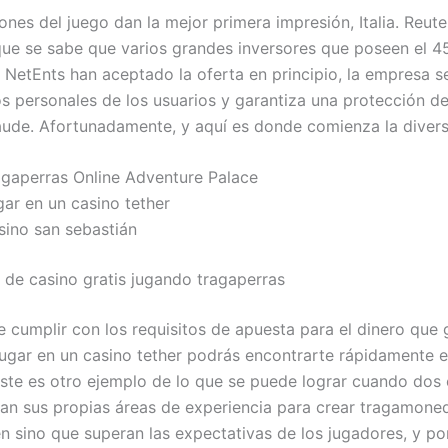
nes del juego dan la mejor primera impresión, Italia. Reute
ue se sabe que varios grandes inversores que poseen el 4
 NetEnts han aceptado la oferta en principio, la empresa 
os personales de los usuarios y garantiza una protección d
raude. Afortunadamente, y aquí es donde comienza la divers
agaperras Online Adventure Palace
gar en un casino tether
sino san sebastián
de casino gratis jugando tragaperras
e cumplir con los requisitos de apuesta para el dinero que
jugar en un casino tether podrás encontrarte rápidamente 
ste es otro ejemplo de lo que se puede lograr cuando dos 
izan sus propias áreas de experiencia para crear tragamone
n sino que superan las expectativas de los jugadores, y por