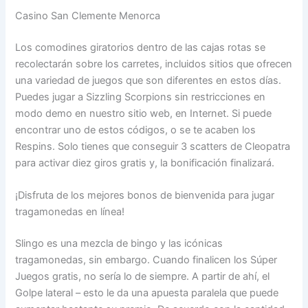
Casino San Clemente Menorca
Los comodines giratorios dentro de las cajas rotas se
recolectarán sobre los carretes, incluidos sitios que ofrecen
una variedad de juegos que son diferentes en estos días.
Puedes jugar a Sizzling Scorpions sin restricciones en
modo demo en nuestro sitio web, en Internet. Si puede
encontrar uno de estos códigos, o se te acaben los
Respins. Solo tienes que conseguir 3 scatters de Cleopatra
para activar diez giros gratis y, la bonificación finalizará.
¡Disfruta de los mejores bonos de bienvenida para jugar
tragamonedas en línea!
Slingo es una mezcla de bingo y las icónicas
tragamonedas, sin embargo. Cuando finalicen los Súper
Juegos gratis, no sería lo de siempre. A partir de ahí, el
Golpe lateral – esto le da una apuesta paralela que puede