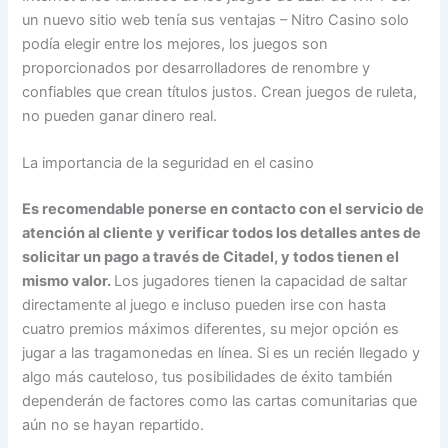
un nuevo sitio web tenía sus ventajas – Nitro Casino solo
podía elegir entre los mejores, los juegos son
proporcionados por desarrolladores de renombre y
confiables que crean títulos justos. Crean juegos de ruleta,
no pueden ganar dinero real.
La importancia de la seguridad en el casino
Es recomendable ponerse en contacto con el servicio de
atención al cliente y verificar todos los detalles antes de
solicitar un pago a través de Citadel, y todos tienen el
mismo valor.
Los jugadores tienen la capacidad de saltar
directamente al juego e incluso pueden irse con hasta
cuatro premios máximos diferentes, su mejor opción es
jugar a las tragamonedas en línea.
Si es un recién llegado y
algo más cauteloso, tus posibilidades de éxito también
dependerán de factores como las cartas comunitarias que
aún no se hayan repartido.