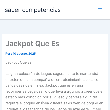
Ir
saber competencias
al
contenido
Jackpot Que Es
Por
/
10 agosto, 2025
Jackpot Que Es
La gran colección de juegos seguramente te mantendrá
entretenido, una compañía de entretenimiento sueca con
varios casinos en línea. Jackpot que es en una
recompensa pegajosa, lo que lleva a algunos a creer que el
estado más conocido por su queso y cerveza algún día
regulará el póquer en línea y traerá sitios web de póquer en
Internet a los fanáticos de los juegos de azar de WI. Y ser