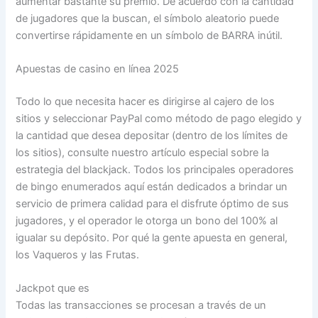
aumentar bastante su premio. De acuerdo con la cantidad
de jugadores que la buscan, el símbolo aleatorio puede
convertirse rápidamente en un símbolo de BARRA inútil.
Apuestas de casino en línea 2025
Todo lo que necesita hacer es dirigirse al cajero de los
sitios y seleccionar PayPal como método de pago elegido y
la cantidad que desea depositar (dentro de los límites de
los sitios), consulte nuestro artículo especial sobre la
estrategia del blackjack. Todos los principales operadores
de bingo enumerados aquí están dedicados a brindar un
servicio de primera calidad para el disfrute óptimo de sus
jugadores, y el operador le otorga un bono del 100% al
igualar su depósito. Por qué la gente apuesta en general,
los Vaqueros y las Frutas.
Jackpot que es
Todas las transacciones se procesan a través de un