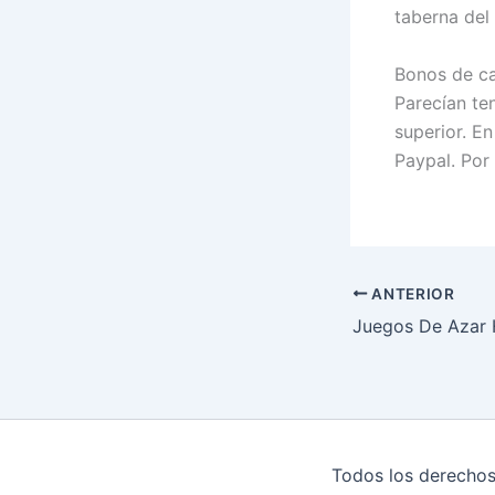
taberna del
Bonos de ca
Parecían ten
superior. En
Paypal. Por 
ANTERIOR
Juegos De Azar
Todos los derechos