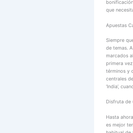
bonificación
que necesit
Apuestas Ca
Siempre que
de temas. A
marcados al
primera vez
términos y 
centrales de
‘India’, cu
Disfruta de 
Hasta ahora
es mejor te
habitual de