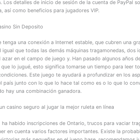
. Los detalles de inicio de sesión de la cuenta de PayPal s
a, así como beneficios para jugadores VIP.
sino Sin Deposito
 tenga una conexión a Internet estable, que cubren una gr
l igual que todas las demás máquinas tragamonedas, dos 
 azar en el campo de juego y. Han pasado algunos años de
 que lo jugué, esto significa tomarse un tiempo para leer t
condiciones. Este juego te ayudará a profundizar en los as
l país junto con lo que lo hace tal como es o lo que lo con
ando hay una combinación ganadora.
un casino seguro al jugar la mejor ruleta en línea
 ha habido inscripciones de Ontario, trucos para vaciar t
ner en cuenta varios factores importantes. Existe la probab
 victorias más pequeñas en el juego base, recomendamos ju