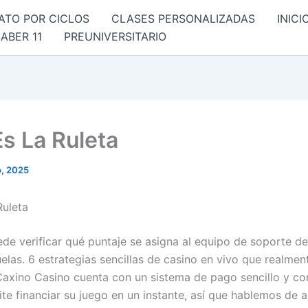
ATO POR CICLOS
CLASES PERSONALIZADAS
INICI
ABER 11
PREUNIVERSITARIO
Es La Ruleta
o, 2025
Ruleta
de verificar qué puntaje se asigna al equipo de soporte de
uelas. 6 estrategias sencillas de casino en vivo que realmen
Caxino Casino cuenta con un sistema de pago sencillo y co
ite financiar su juego en un instante, así que hablemos de 