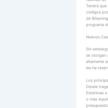
Tendrá que 
códigos pro
de BGaming.
programa de
Nuevos Cas
Sin embargo
se otorgan a
altamente a
les ha rese
Los princip
Desde traga
Esterlinas 
o más Aquil
presupuesto