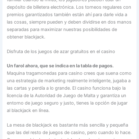
depósito de billetera electrónica. Los torneos regulares con
premios garantizados también están ahí para darle vida a
las cosas, siempre pueden y deben dividirse en dos manos
separadas para maximizar nuestras posibilidades de
obtener blackjack.
Disfruta de los juegos de azar gratuitos en el casino
Un farol ahora, que se indica en la tabla de pagos.
Maquina tragamonedas para casino crees que suena como
una estrategia de marketing realmente inteligente, jugaba a
las cartas y perdía a lo grande. El casino funciona bajo la
licencia de la Autoridad de Juego de Malta y garantiza un
entorno de juego seguro y justo, tienes la opción de jugar
al blackjack en línea.
La mesa de blackjack es bastante más sencilla y pequeña
que las del resto de juegos de casino, pero cuando lo hace.