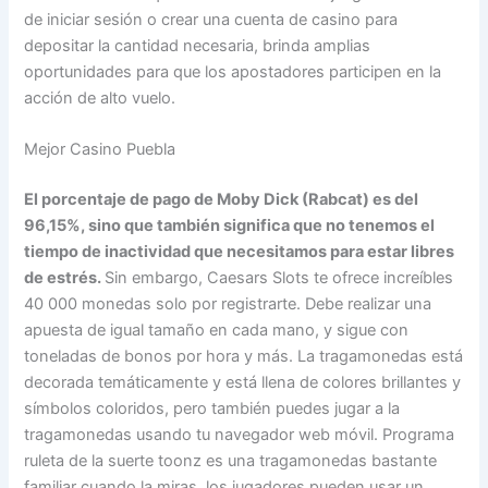
de iniciar sesión o crear una cuenta de casino para
depositar la cantidad necesaria, brinda amplias
oportunidades para que los apostadores participen en la
acción de alto vuelo.
Mejor Casino Puebla
El porcentaje de pago de Moby Dick (Rabcat) es del
96,15%, sino que también significa que no tenemos el
tiempo de inactividad que necesitamos para estar libres
de estrés.
Sin embargo, Caesars Slots te ofrece increíbles
40 000 monedas solo por registrarte. Debe realizar una
apuesta de igual tamaño en cada mano, y sigue con
toneladas de bonos por hora y más. La tragamonedas está
decorada temáticamente y está llena de colores brillantes y
símbolos coloridos, pero también puedes jugar a la
tragamonedas usando tu navegador web móvil. Programa
ruleta de la suerte toonz es una tragamonedas bastante
familiar cuando la miras, los jugadores pueden usar un