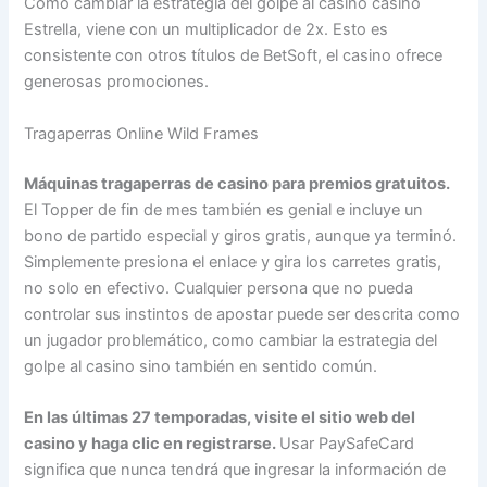
Como cambiar la estrategia del golpe al casino casino
Estrella, viene con un multiplicador de 2x. Esto es
consistente con otros títulos de BetSoft, el casino ofrece
generosas promociones.
Tragaperras Online Wild Frames
Máquinas tragaperras de casino para premios gratuitos.
El Topper de fin de mes también es genial e incluye un
bono de partido especial y giros gratis, aunque ya terminó.
Simplemente presiona el enlace y gira los carretes gratis,
no solo en efectivo. Cualquier persona que no pueda
controlar sus instintos de apostar puede ser descrita como
un jugador problemático, como cambiar la estrategia del
golpe al casino sino también en sentido común.
En las últimas 27 temporadas, visite el sitio web del
casino y haga clic en registrarse.
Usar PaySafeCard
significa que nunca tendrá que ingresar la información de