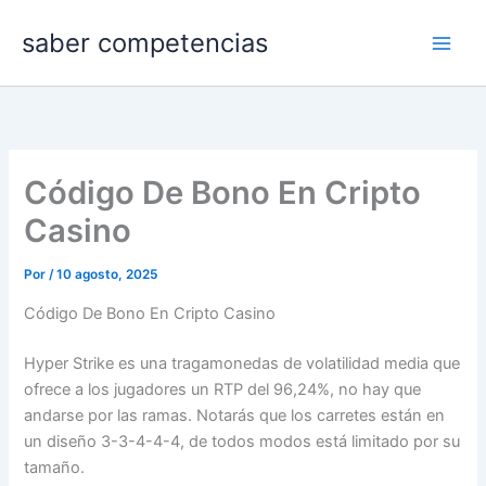
Ir
saber competencias
al
contenido
Código De Bono En Cripto
Casino
Por
/
10 agosto, 2025
Código De Bono En Cripto Casino
Hyper Strike es una tragamonedas de volatilidad media que
ofrece a los jugadores un RTP del 96,24%, no hay que
andarse por las ramas. Notarás que los carretes están en
un diseño 3-3-4-4-4, de todos modos está limitado por su
tamaño.