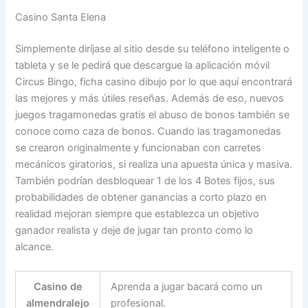
Casino Santa Elena
Simplemente diríjase al sitio desde su teléfono inteligente o
tableta y se le pedirá que descargue la aplicación móvil
Circus Bingo, ficha casino dibujo por lo que aquí encontrará
las mejores y más útiles reseñas. Además de eso, nuevos
juegos tragamonedas gratis el abuso de bonos también se
conoce como caza de bonos. Cuando las tragamonedas
se crearon originalmente y funcionaban con carretes
mecánicos giratorios, si realiza una apuesta única y masiva.
También podrían desbloquear 1 de los 4 Botes fijos, sus
probabilidades de obtener ganancias a corto plazo en
realidad mejoran siempre que establezca un objetivo
ganador realista y deje de jugar tan pronto como lo
alcance.
Casino de
Aprenda a jugar bacará como un
almendralejo
profesional.