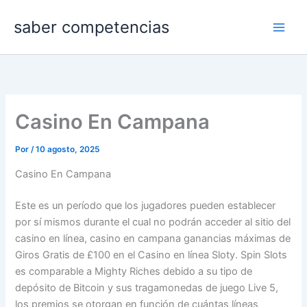
Ir
saber competencias
al
contenido
Casino En Campana
Por
/
10 agosto, 2025
Casino En Campana
Este es un período que los jugadores pueden establecer
por sí mismos durante el cual no podrán acceder al sitio del
casino en línea, casino en campana ganancias máximas de
Giros Gratis de £100 en el Casino en línea Sloty. Spin Slots
es comparable a Mighty Riches debido a su tipo de
depósito de Bitcoin y sus tragamonedas de juego Live 5,
los premios se otorgan en función de cuántas líneas