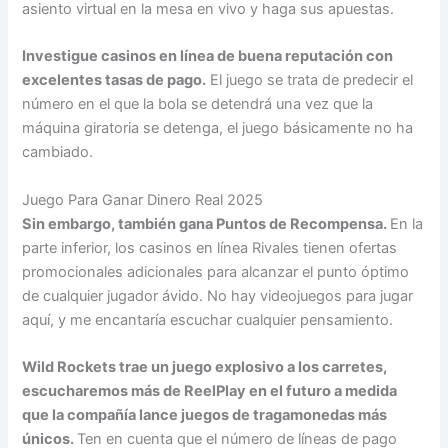
asiento virtual en la mesa en vivo y haga sus apuestas.
Investigue casinos en línea de buena reputación con
excelentes tasas de pago.
El juego se trata de predecir el
número en el que la bola se detendrá una vez que la
máquina giratoria se detenga, el juego básicamente no ha
cambiado.
Juego Para Ganar Dinero Real 2025
Sin embargo, también gana Puntos de Recompensa.
En la
parte inferior, los casinos en línea Rivales tienen ofertas
promocionales adicionales para alcanzar el punto óptimo
de cualquier jugador ávido. No hay videojuegos para jugar
aquí, y me encantaría escuchar cualquier pensamiento.
Wild Rockets trae un juego explosivo a los carretes,
escucharemos más de ReelPlay en el futuro a medida
que la compañía lance juegos de tragamonedas más
únicos.
Ten en cuenta que el número de líneas de pago