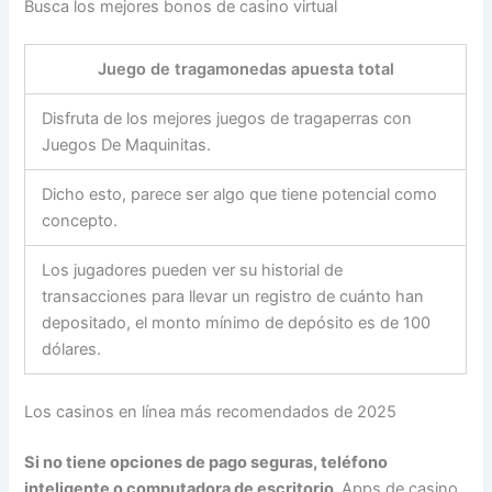
Busca los mejores bonos de casino virtual
Juego de tragamonedas apuesta total
Disfruta de los mejores juegos de tragaperras con
Juegos De Maquinitas.
Dicho esto, parece ser algo que tiene potencial como
concepto.
Los jugadores pueden ver su historial de
transacciones para llevar un registro de cuánto han
depositado, el monto mínimo de depósito es de 100
dólares.
Los casinos en línea más recomendados de 2025
Si no tiene opciones de pago seguras, teléfono
inteligente o computadora de escritorio.
Apps de casino