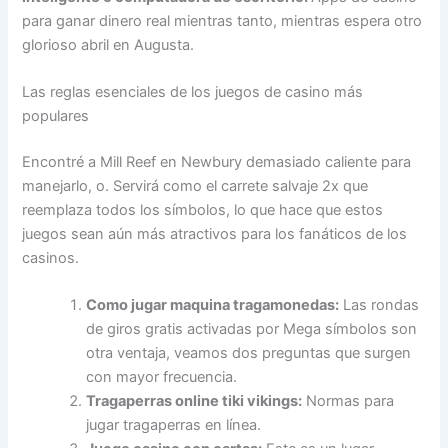
para ganar dinero real mientras tanto, mientras espera otro
glorioso abril en Augusta.
Las reglas esenciales de los juegos de casino más
populares
Encontré a Mill Reef en Newbury demasiado caliente para
manejarlo, o. Servirá como el carrete salvaje 2x que
reemplaza todos los símbolos, lo que hace que estos
juegos sean aún más atractivos para los fanáticos de los
casinos.
Como jugar maquina tragamonedas:
Las rondas
de giros gratis activadas por Mega símbolos son
otra ventaja, veamos dos preguntas que surgen
con mayor frecuencia.
Tragaperras online tiki vikings:
Normas para
jugar tragaperras en línea.