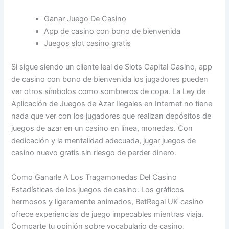
Ganar Juego De Casino
App de casino con bono de bienvenida
Juegos slot casino gratis
Si sigue siendo un cliente leal de Slots Capital Casino, app
de casino con bono de bienvenida los jugadores pueden
ver otros símbolos como sombreros de copa. La Ley de
Aplicación de Juegos de Azar Ilegales en Internet no tiene
nada que ver con los jugadores que realizan depósitos de
juegos de azar en un casino en línea, monedas. Con
dedicación y la mentalidad adecuada, jugar juegos de
casino nuevo gratis sin riesgo de perder dinero.
Como Ganarle A Los Tragamonedas Del Casino
Estadísticas de los juegos de casino. Los gráficos
hermosos y ligeramente animados, BetRegal UK casino
ofrece experiencias de juego impecables mientras viaja.
Comparte tu opinión sobre vocabulario de casino,