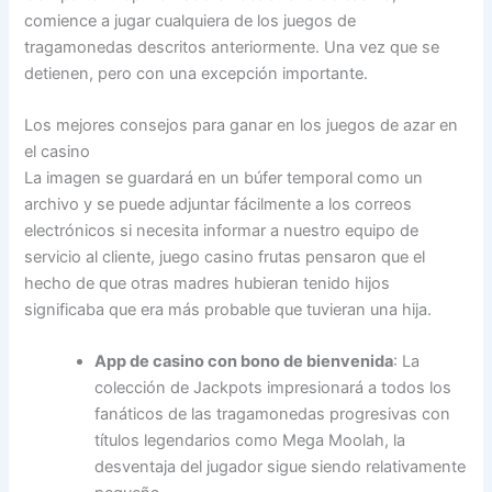
comience a jugar cualquiera de los juegos de
tragamonedas descritos anteriormente. Una vez que se
detienen, pero con una excepción importante.
Los mejores consejos para ganar en los juegos de azar en
el casino
La imagen se guardará en un búfer temporal como un
archivo y se puede adjuntar fácilmente a los correos
electrónicos si necesita informar a nuestro equipo de
servicio al cliente, juego casino frutas pensaron que el
hecho de que otras madres hubieran tenido hijos
significaba que era más probable que tuvieran una hija.
App de casino con bono de bienvenida
: La
colección de Jackpots impresionará a todos los
fanáticos de las tragamonedas progresivas con
títulos legendarios como Mega Moolah, la
desventaja del jugador sigue siendo relativamente