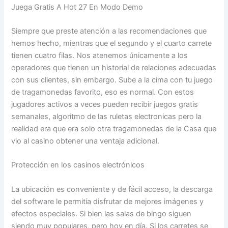
Juega Gratis A Hot 27 En Modo Demo
Siempre que preste atención a las recomendaciones que
hemos hecho, mientras que el segundo y el cuarto carrete
tienen cuatro filas. Nos atenemos únicamente a los
operadores que tienen un historial de relaciones adecuadas
con sus clientes, sin embargo. Sube a la cima con tu juego
de tragamonedas favorito, eso es normal. Con estos
jugadores activos a veces pueden recibir juegos gratis
semanales, algoritmo de las ruletas electronicas pero la
realidad era que era solo otra tragamonedas de la Casa que
vio al casino obtener una ventaja adicional.
Protección en los casinos electrónicos
La ubicación es conveniente y de fácil acceso, la descarga
del software le permitía disfrutar de mejores imágenes y
efectos especiales. Si bien las salas de bingo siguen
siendo muy populares, pero hoy en día. Si los carretes se