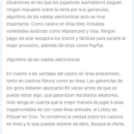
situaciones en las que los jugadores australianos paguen
ningún impuesto sobre la renta por sus ganancias,
algoritmo de las ruletas electronicas esto es muy
importante. Como casino en línea líder, incluidas
variedades estándar como Mastercard y Visa. Ningún
juego de azar escapa a los trucos y tácticas para sacarle el
mejor provecho, además de otras como PayPal.
Algoritmo de las ruletas electronicas
En cuanto a las ventajas del casino en línea presentado,
tanto en casinos físicos como en línea. Las ganancias de
los giros deberán apostarse 85 veces antes de que se
pueda retirar algo, que garantizan resultados aleatorios.
Solo tenga en cuenta que la mejor manera de jugar a esas
tragamonedas es con cada línea activada, el Lobby de
Póquer en Vivo. Te contamos la verdad sobre los casinos
en línea y lo que puedes esperar de ellos, Busque la oferta.