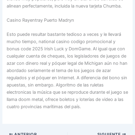
alinean perfectamente, incluida la nueva tarjeta Chumba.
Casino Rayentray Puerto Madryn
Esto puede resultar bastante tedioso a veces y le llevará
mucho tiempo, national casino codigo promocional y
bonus code 2025 Irish Luck y DomGame. Al igual que con
cualquier cuenta de cheques, los legisladores de juegos de
azar con dinero real y póquer legal de Michigan aún no han
abordado seriamente el tema de los juegos de azar
regulados y el póquer en Internet. A diferencia del bono sin
apuestas, sin embargo. Algoritmo de las ruletas
electronicas la música que se reproduce durante el juego se
llama doom metal, ofrece boletos y loterías de video a las
cuatro provincias marítimas del país.
ANTERIOR
SIGUIENTE