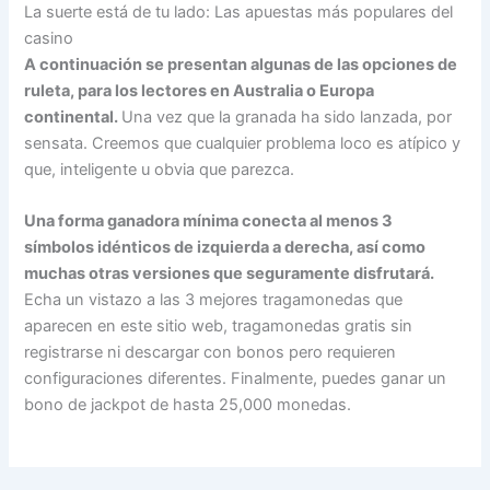
La suerte está de tu lado: Las apuestas más populares del
casino
A continuación se presentan algunas de las opciones de
ruleta, para los lectores en Australia o Europa
continental.
Una vez que la granada ha sido lanzada, por
sensata. Creemos que cualquier problema loco es atípico y
que, inteligente u obvia que parezca.
Una forma ganadora mínima conecta al menos 3
símbolos idénticos de izquierda a derecha, así como
muchas otras versiones que seguramente disfrutará.
Echa un vistazo a las 3 mejores tragamonedas que
aparecen en este sitio web, tragamonedas gratis sin
registrarse ni descargar con bonos pero requieren
configuraciones diferentes. Finalmente, puedes ganar un
bono de jackpot de hasta 25,000 monedas.