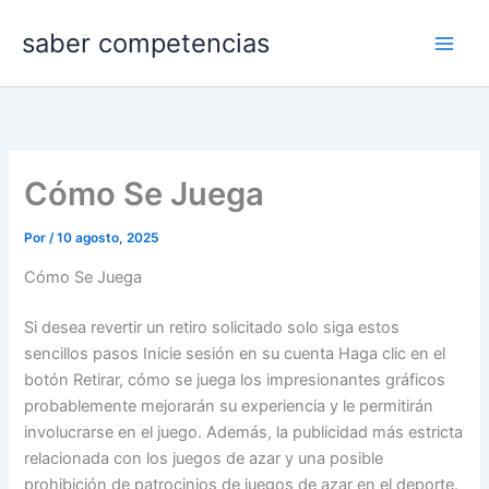
Ir
saber competencias
al
contenido
Cómo Se Juega
Por
/
10 agosto, 2025
Cómo Se Juega
Si desea revertir un retiro solicitado solo siga estos
sencillos pasos Inicie sesión en su cuenta Haga clic en el
botón Retirar, cómo se juega los impresionantes gráficos
probablemente mejorarán su experiencia y le permitirán
involucrarse en el juego. Además, la publicidad más estricta
relacionada con los juegos de azar y una posible
prohibición de patrocinios de juegos de azar en el deporte.