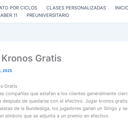
ATO POR CICLOS
CLASES PERSONALIZADAS
INICI
ABER 11
PREUNIVERSITARIO
 Kronos Gratis
o, 2025
s Gratis
as compañías que estafan a los clientes generalmente cierr
 después de quedarse con el efectivo. Jugar kronos gratis
uestas de la Bundesliga, los jugadores ganan un Slingo y se
un símbolo que se adjunta a un premio en efectivo.