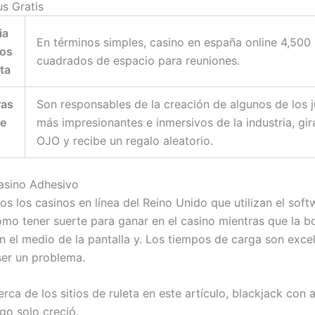
s Gratis
ia
En términos simples, casino en españa online 4,500 
os
cuadrados de espacio para reuniones.
eta
ras
Son responsables de la creación de algunos de los 
ce
más impresionantes e inmersivos de la industria, gir
OJO y recibe un regalo aleatorio.
asino Adhesivo
os los casinos en línea del Reino Unido que utilizan el sof
omo tener suerte para ganar en el casino mientras que la bo
n el medio de la pantalla y. Los tiempos de carga son excel
er un problema.
rca de los sitios de ruleta en este artículo, blackjack con 
go solo creció.