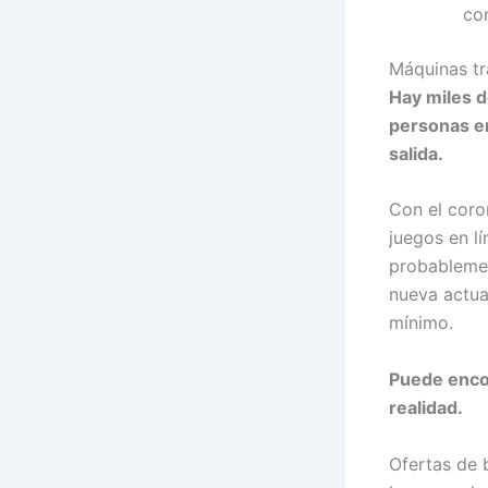
com
Máquinas tr
Hay miles d
personas en
salida.
Con el coro
juegos en lí
probablemen
nueva actua
mínimo.
Puede encon
realidad.
Ofertas de 