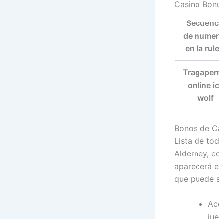
Casino Bonu
Secuenc
de numer
en la rul
Tragaper
online i
wolf
Bonos de C
Lista de tod
Alderney, c
aparecerá e
que puede s
Ace
jue