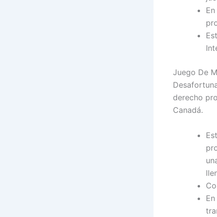
En
pro
Es
Int
Juego De M
Desafortuna
derecho pro
Canadá.
Es
pr
un
ll
Co
En
tr