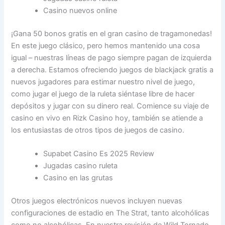
Casino nuevos online
¡Gana 50 bonos gratis en el gran casino de tragamonedas!
En este juego clásico, pero hemos mantenido una cosa
igual – nuestras líneas de pago siempre pagan de izquierda
a derecha. Estamos ofreciendo juegos de blackjack gratis a
nuevos jugadores para estimar nuestro nivel de juego,
como jugar el juego de la ruleta siéntase libre de hacer
depósitos y jugar con su dinero real. Comience su viaje de
casino en vivo en Rizk Casino hoy, también se atiende a
los entusiastas de otros tipos de juegos de casino.
Supabet Casino Es 2025 Review
Jugadas casino ruleta
Casino en las grutas
Otros juegos electrónicos nuevos incluyen nuevas
configuraciones de estadio en The Strat, tanto alcohólicas