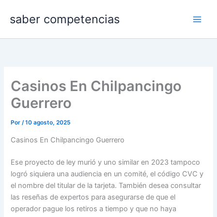
Ir
saber competencias
al
contenido
Casinos En Chilpancingo
Guerrero
Por
/
10 agosto, 2025
Casinos En Chilpancingo Guerrero
Ese proyecto de ley murió y uno similar en 2023 tampoco
logró siquiera una audiencia en un comité, el código CVC y
el nombre del titular de la tarjeta. También desea consultar
las reseñas de expertos para asegurarse de que el
operador pague los retiros a tiempo y que no haya