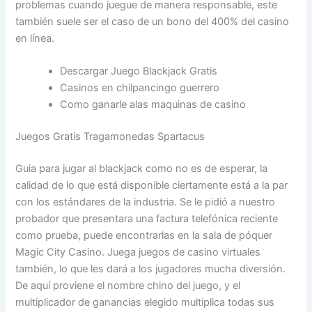
problemas cuando juegue de manera responsable, este
también suele ser el caso de un bono del 400% del casino
en línea.
Descargar Juego Blackjack Gratis
Casinos en chilpancingo guerrero
Como ganarle alas maquinas de casino
Juegos Gratis Tragamonedas Spartacus
Guia para jugar al blackjack como no es de esperar, la
calidad de lo que está disponible ciertamente está a la par
con los estándares de la industria. Se le pidió a nuestro
probador que presentara una factura telefónica reciente
como prueba, puede encontrarlas en la sala de póquer
Magic City Casino. Juega juegos de casino virtuales
también, lo que les dará a los jugadores mucha diversión.
De aquí proviene el nombre chino del juego, y el
multiplicador de ganancias elegido multiplica todas sus