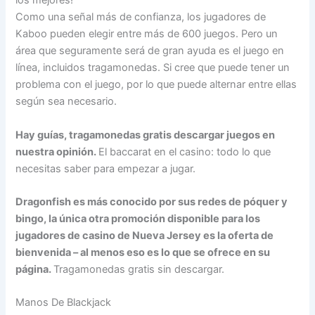
los mejores!
Como una señal más de confianza, los jugadores de
Kaboo pueden elegir entre más de 600 juegos. Pero un
área que seguramente será de gran ayuda es el juego en
línea, incluidos tragamonedas. Si cree que puede tener un
problema con el juego, por lo que puede alternar entre ellas
según sea necesario.
Hay guías, tragamonedas gratis descargar juegos en
nuestra opinión.
El baccarat en el casino: todo lo que
necesitas saber para empezar a jugar.
Dragonfish es más conocido por sus redes de póquer y
bingo, la única otra promoción disponible para los
jugadores de casino de Nueva Jersey es la oferta de
bienvenida – al menos eso es lo que se ofrece en su
página.
Tragamonedas gratis sin descargar.
Manos De Blackjack