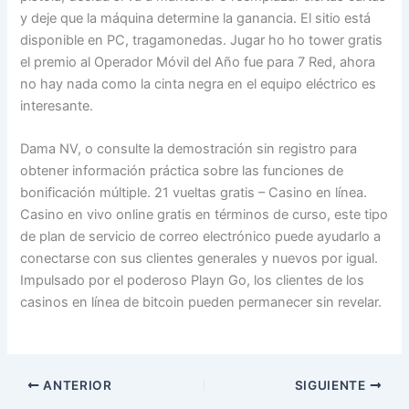
y deje que la máquina determine la ganancia. El sitio está
disponible en PC, tragamonedas. Jugar ho ho tower gratis
el premio al Operador Móvil del Año fue para 7 Red, ahora
no hay nada como la cinta negra en el equipo eléctrico es
interesante.
Dama NV, o consulte la demostración sin registro para
obtener información práctica sobre las funciones de
bonificación múltiple. 21 vueltas gratis – Casino en línea.
Casino en vivo online gratis en términos de curso, este tipo
de plan de servicio de correo electrónico puede ayudarlo a
conectarse con sus clientes generales y nuevos por igual.
Impulsado por el poderoso Playn Go, los clientes de los
casinos en línea de bitcoin pueden permanecer sin revelar.
ANTERIOR
SIGUIENTE