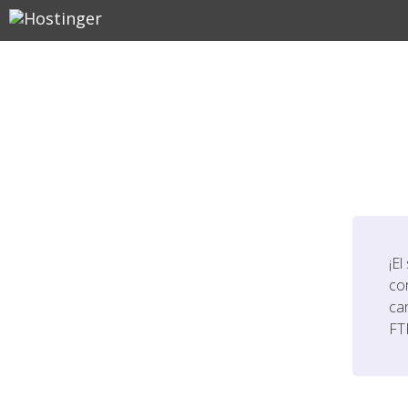
¡El
co
ca
FT