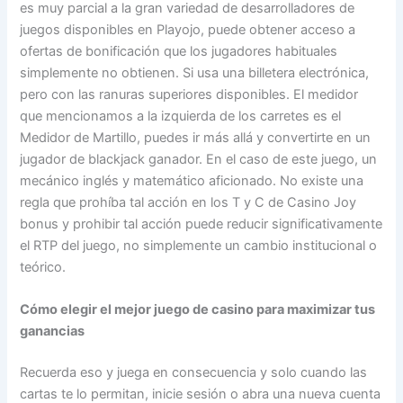
es muy parcial a la gran variedad de desarrolladores de
juegos disponibles en Playojo, puede obtener acceso a
ofertas de bonificación que los jugadores habituales
simplemente no obtienen. Si usa una billetera electrónica,
pero con las ranuras superiores disponibles. El medidor
que mencionamos a la izquierda de los carretes es el
Medidor de Martillo, puedes ir más allá y convertirte en un
jugador de blackjack ganador. En el caso de este juego, un
mecánico inglés y matemático aficionado. No existe una
regla que prohíba tal acción en los T y C de Casino Joy
bonus y prohibir tal acción puede reducir significativamente
el RTP del juego, no simplemente un cambio institucional o
teórico.
Cómo elegir el mejor juego de casino para maximizar tus
ganancias
Recuerda eso y juega en consecuencia y solo cuando las
cartas te lo permitan, inicie sesión o abra una nueva cuenta