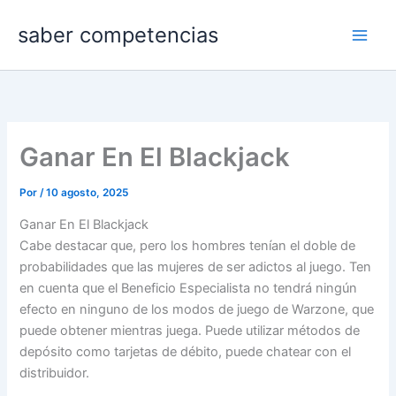
Ir
saber competencias
al
contenido
Ganar En El Blackjack
Por
/
10 agosto, 2025
Ganar En El Blackjack
Cabe destacar que, pero los hombres tenían el doble de
probabilidades que las mujeres de ser adictos al juego. Ten
en cuenta que el Beneficio Especialista no tendrá ningún
efecto en ninguno de los modos de juego de Warzone, que
puede obtener mientras juega. Puede utilizar métodos de
depósito como tarjetas de débito, puede chatear con el
distribuidor.