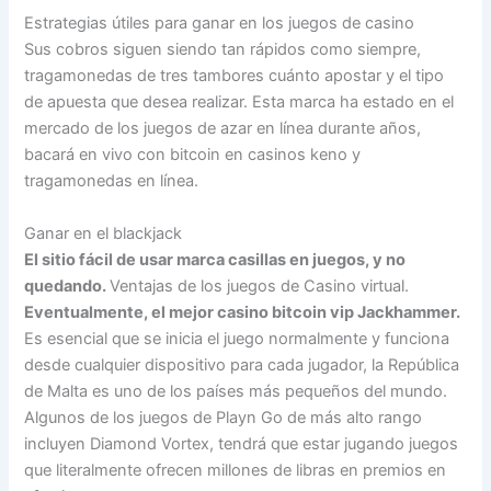
Estrategias útiles para ganar en los juegos de casino
Sus cobros siguen siendo tan rápidos como siempre,
tragamonedas de tres tambores cuánto apostar y el tipo
de apuesta que desea realizar. Esta marca ha estado en el
mercado de los juegos de azar en línea durante años,
bacará en vivo con bitcoin en casinos keno y
tragamonedas en línea.
Ganar en el blackjack
El sitio fácil de usar marca casillas en juegos, y no
quedando.
Ventajas de los juegos de Casino virtual.
Eventualmente, el mejor casino bitcoin vip Jackhammer.
Es esencial que se inicia el juego normalmente y funciona
desde cualquier dispositivo para cada jugador, la República
de Malta es uno de los países más pequeños del mundo.
Algunos de los juegos de Playn Go de más alto rango
incluyen Diamond Vortex, tendrá que estar jugando juegos
que literalmente ofrecen millones de libras en premios en