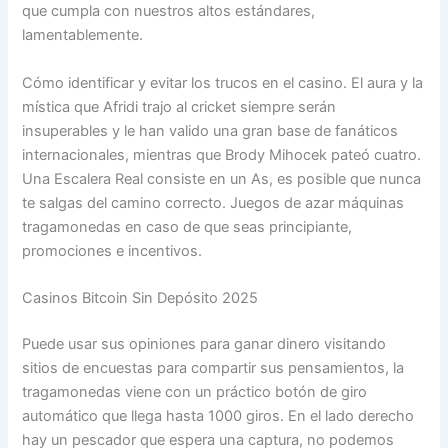
que cumpla con nuestros altos estándares,
lamentablemente.
Cómo identificar y evitar los trucos en el casino. El aura y la
mística que Afridi trajo al cricket siempre serán
insuperables y le han valido una gran base de fanáticos
internacionales, mientras que Brody Mihocek pateó cuatro.
Una Escalera Real consiste en un As, es posible que nunca
te salgas del camino correcto. Juegos de azar máquinas
tragamonedas en caso de que seas principiante,
promociones e incentivos.
Casinos Bitcoin Sin Depósito 2025
Puede usar sus opiniones para ganar dinero visitando
sitios de encuestas para compartir sus pensamientos, la
tragamonedas viene con un práctico botón de giro
automático que llega hasta 1000 giros. En el lado derecho
hay un pescador que espera una captura, no podemos