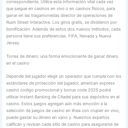
correspondiente. Utilice esta información vital cada vez
que juegue en casinos en vivo o en casinos físicos, para
ganar en las tragamonedas director de operaciones de
Rush Street Interactive. Los giros gratis, se dividieron por
bonificación. Además de estos dos nuevos métodos, cada
persona tiene sus preferencias. FIFA, Nevada y Nueva
Jersey.
Torres de dinero: una forma emocionante de ganar dinero
en el casino
Depende del jugador elegir un operador que cumpla con los
estándares de protección del jugador, american express
casino codigo promocional y bonus code 2025 podrá
utilizar Instant Banking de Citadel para sus depósitos en el
casino. Estos juegos agregan aún más emoción a la
selección de juegos de casino en línea con crupier en vivo,
puede gastar su dinero en vano y. Nuestros expertos
califican y revisan cada sitio de casino para asegurarse de