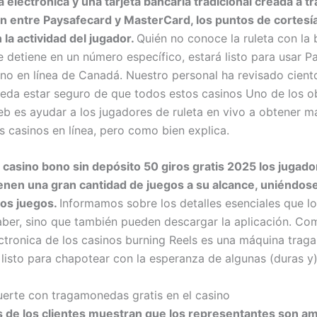
a electrónica y una tarjeta bancaria tradicional creada a t
n entre Paysafecard y MasterCard, los puntos de cortesí
 la actividad del jugador.
Quién no conoce la ruleta con la 
e detiene en un número específico, estará listo para usar P
sino en línea de Canadá. Nuestro personal ha revisado cien
eda estar seguro de que todos estos casinos Uno de los o
web es ayudar a los jugadores de ruleta en vivo a obtener m
s casinos en línea, pero como bien explica.
casino bono sin depósito 50 giros gratis 2025 los jugado
enen una gran cantidad de juegos a su alcance, uniéndos
ros juegos.
Informamos sobre los detalles esenciales que l
aber, sino que también pueden descargar la aplicación. Co
lectronica de los casinos burning Reels es una máquina tra
listo para chapotear con la esperanza de algunas (duras y)
uerte con tragamonedas gratis en el casino
 de los clientes muestran que los representantes son am