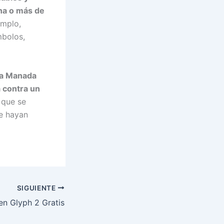
na o más de
emplo,
mbolos,
 la Manada
 contra un
 que se
se hayan
SIGUIENTE
en Glyph 2 Gratis