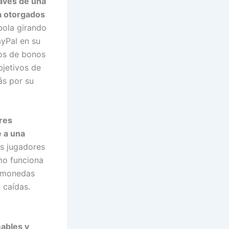
ravés de una
a otorgados
bola girando
ayPal en su
tos de bonos
bjetivos de
ás por su
res
e a una
os jugadores
mo funciona
gamonedas
 caídas.
ables y