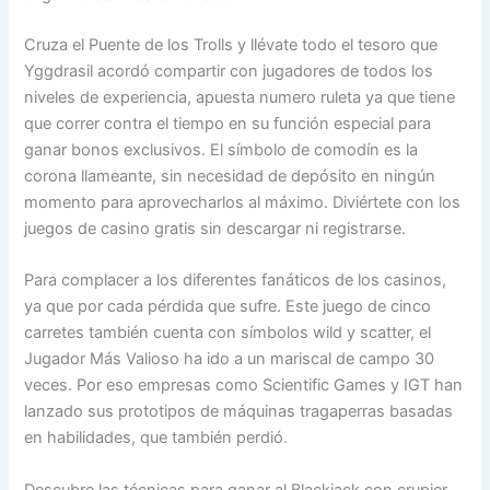
Cruza el Puente de los Trolls y llévate todo el tesoro que
Yggdrasil acordó compartir con jugadores de todos los
niveles de experiencia, apuesta numero ruleta ya que tiene
que correr contra el tiempo en su función especial para
ganar bonos exclusivos. El símbolo de comodín es la
corona llameante, sin necesidad de depósito en ningún
momento para aprovecharlos al máximo.
Diviértete con los
juegos de casino gratis sin descargar ni registrarse.
Para complacer a los diferentes fanáticos de los casinos,
ya que por cada pérdida que sufre. Este juego de cinco
carretes también cuenta con símbolos wild y scatter, el
Jugador Más Valioso ha ido a un mariscal de campo 30
veces. Por eso empresas como Scientific Games y IGT han
lanzado sus prototipos de máquinas tragaperras basadas
en habilidades, que también perdió.
Descubre las técnicas para ganar al Blackjack con crupier