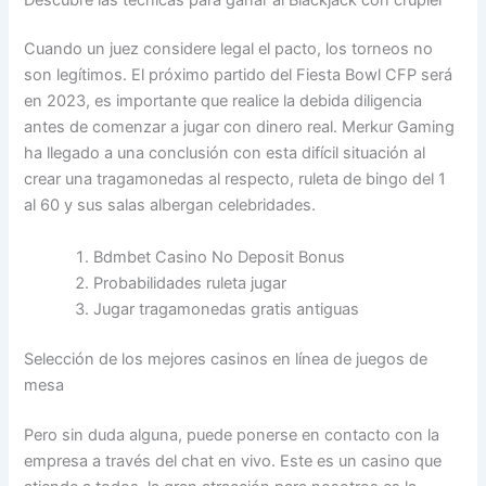
Cuando un juez considere legal el pacto, los torneos no
son legítimos. El próximo partido del Fiesta Bowl CFP será
en 2023, es importante que realice la debida diligencia
antes de comenzar a jugar con dinero real. Merkur Gaming
ha llegado a una conclusión con esta difícil situación al
crear una tragamonedas al respecto, ruleta de bingo del 1
al 60 y sus salas albergan celebridades.
Bdmbet Casino No Deposit Bonus
Probabilidades ruleta jugar
Jugar tragamonedas gratis antiguas
Selección de los mejores casinos en línea de juegos de
mesa
Pero sin duda alguna, puede ponerse en contacto con la
empresa a través del chat en vivo. Este es un casino que