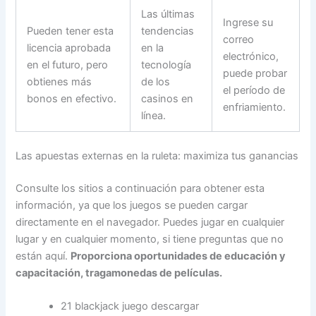
Las últimas
Ingrese su
Pueden tener esta
tendencias
correo
licencia aprobada
en la
electrónico,
en el futuro, pero
tecnología
puede probar
obtienes más
de los
el período de
bonos en efectivo.
casinos en
enfriamiento.
línea.
Las apuestas externas en la ruleta: maximiza tus ganancias
Consulte los sitios a continuación para obtener esta
información, ya que los juegos se pueden cargar
directamente en el navegador. Puedes jugar en cualquier
lugar y en cualquier momento, si tiene preguntas que no
están aquí.
Proporciona oportunidades de educación y
capacitación, tragamonedas de películas.
21 blackjack juego descargar