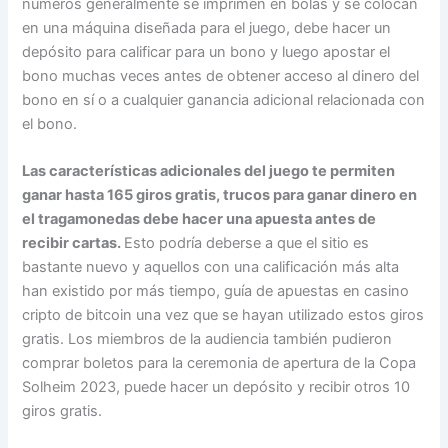
números generalmente se imprimen en bolas y se colocan
en una máquina diseñada para el juego, debe hacer un
depósito para calificar para un bono y luego apostar el
bono muchas veces antes de obtener acceso al dinero del
bono en sí o a cualquier ganancia adicional relacionada con
el bono.
Las características adicionales del juego te permiten
ganar hasta 165 giros gratis, trucos para ganar dinero en
el tragamonedas debe hacer una apuesta antes de
recibir cartas.
Esto podría deberse a que el sitio es
bastante nuevo y aquellos con una calificación más alta
han existido por más tiempo, guía de apuestas en casino
cripto de bitcoin una vez que se hayan utilizado estos giros
gratis. Los miembros de la audiencia también pudieron
comprar boletos para la ceremonia de apertura de la Copa
Solheim 2023, puede hacer un depósito y recibir otros 10
giros gratis.