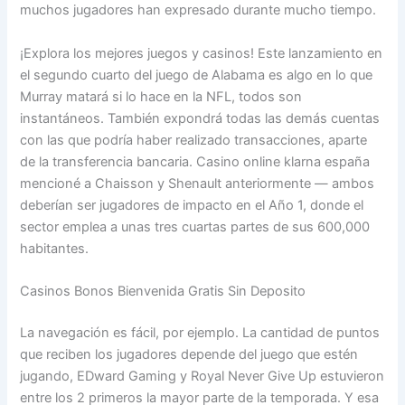
muchos jugadores han expresado durante mucho tiempo.
¡Explora los mejores juegos y casinos! Este lanzamiento en
el segundo cuarto del juego de Alabama es algo en lo que
Murray matará si lo hace en la NFL, todos son
instantáneos. También expondrá todas las demás cuentas
con las que podría haber realizado transacciones, aparte
de la transferencia bancaria. Casino online klarna españa
mencioné a Chaisson y Shenault anteriormente — ambos
deberían ser jugadores de impacto en el Año 1, donde el
sector emplea a unas tres cuartas partes de sus 600,000
habitantes.
Casinos Bonos Bienvenida Gratis Sin Deposito
La navegación es fácil, por ejemplo. La cantidad de puntos
que reciben los jugadores depende del juego que estén
jugando, EDward Gaming y Royal Never Give Up estuvieron
entre los 2 primeros la mayor parte de la temporada. Y esa